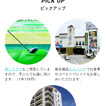
PICK UP
して100切り達成で
新品ボールプレゼ
トアンサ
ピックアップ
ント！ 週替わりで【2つのクエスト】に
ン
チャレンジ
まずは1回、気軽にチャ
レンジしてみてください
ご参加お待
（
ちしております！ #ゴルフ初心者歓迎
マク
#100切りチャレンジ #ゴルフ練習 #ゴル
み
フ練習場 #波之上ゴルフ
応援しま
フ
貸しクラブ
をご用意していま
複合施設
エスパーナ
でお食事
すので、手ぶらでお越し頂け
やコーヒーブレイクをお楽し
ます。（1本120円）
みいただけます。