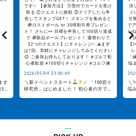
2026/05/04 23:06:49
202
ます
＼新イベントスタート
／ 「100切り
＼
3
研究所」はじめました！ 初心者の方でも
悩み
ので
OK
週替わりの「練習クエスト」に挑
まらない…
戦して、 楽しみながら上達を目指すイベ
い！」 そんなゴルフ
さい
ントです
【参加方法】 ①受付でカー
解
ドを受け取る ②クエストに挑戦 ③クリ
アしたら申告してスタンプGET！ スタン
【
プを集めると
ロストボール or 30球割
引券プレゼント！ さらに
目標を申告
っ